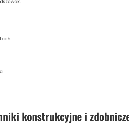
odszewek.
ntach
a
niki konstrukcyjne i zdobnicz