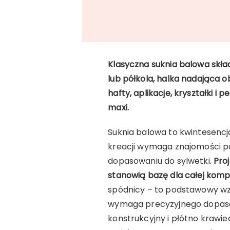
Klasyczna suknia balowa skład
lub półkola, halka nadająca o
hafty, aplikacje, kryształki i
maxi.
Suknia balowa to kwintesencj
kreacji wymaga znajomości p
dopasowaniu do sylwetki.
Pro
stanowią bazę dla całej kompo
spódnicy – to podstawowy wz
wymaga precyzyjnego dopasow
konstrukcyjny i płótno krawie