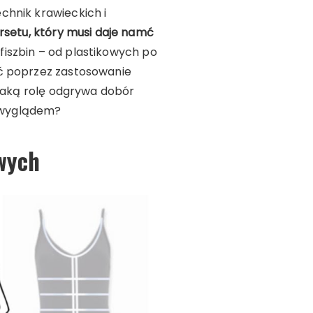
chnik krawieckich i
setu, który musi daje namć
 fiszbin – od plastikowych po
ąć poprzez zastosowanie
 Jaką rolę odgrywa dobór
 wyglądem?
owych