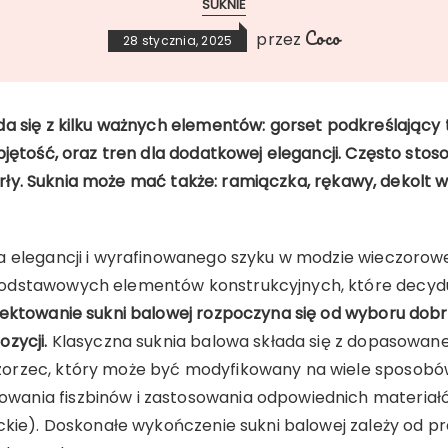
SUKNIE
Coco
przez
28 stycznia, 2025
a się z kilku ważnych elementów: gorset podkreślający t
bjętość, oraz tren dla dodatkowej elegancji. Często stoso
 perły. Suknia może mać także: ramiączka, rękawy, dekolt 
a elegancji i wyrafinowanego szyku w modzie wieczorow
odstawowych elementów konstrukcyjnych, które decydują
jektowanie sukni balowej rozpoczyna się od wyboru dobreg
zycji.
Klasyczna suknia balowa składa się z dopasowane
orzec, który może być modyfikowany na wiele sposobów
ania fiszbinów i zastosowania odpowiednich materiałów
ckie). Doskonałe wykończenie sukni balowej zależy od pr