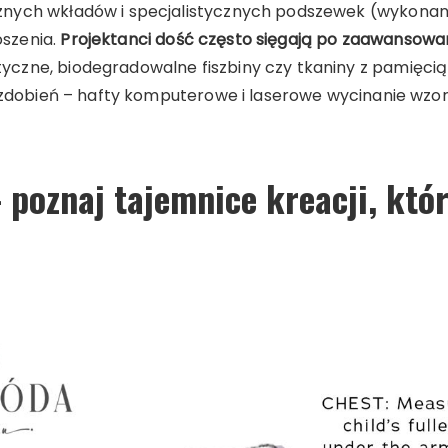
nych wkładów i specjalistycznych podszewek (wykonanyc
szenia.
Projektanci dość często sięgają po zaawansowa
czne, biodegradowalne fiszbiny czy tkaniny z pamięcią
a zdobień – hafty komputerowe i laserowe wycinanie wzo
 poznaj tajemnice kreacji, któ