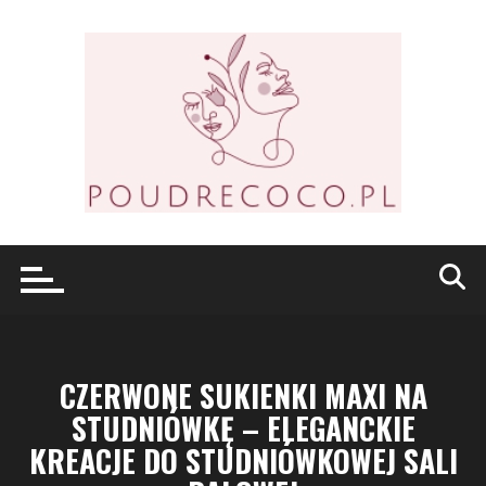
Przejdź
do
treści
CZERWONE SUKIENKI MAXI NA
STUDNIÓWKĘ – ELEGANCKIE
KREACJE DO STUDNIÓWKOWEJ SALI