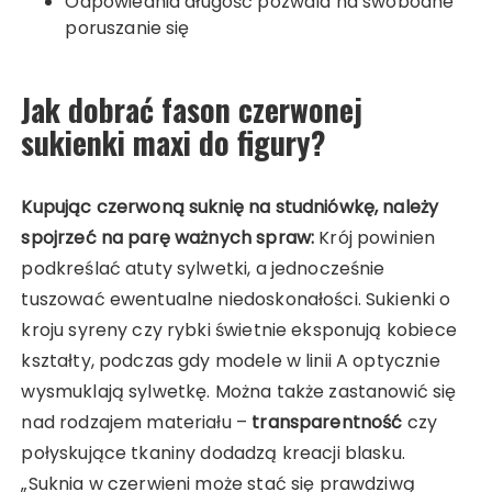
Odpowiednia długość pozwala na swobodne
poruszanie się
Jak dobrać fason czerwonej
sukienki maxi do figury?
Kupując czerwoną suknię na studniówkę, należy
spojrzeć na parę ważnych spraw:
Krój powinien
podkreślać atuty sylwetki, a jednocześnie
tuszować ewentualne niedoskonałości. Sukienki o
kroju syreny czy rybki świetnie eksponują kobiece
kształty, podczas gdy modele w linii A optycznie
wysmuklają sylwetkę. Można także zastanowić się
nad rodzajem materiału –
transparentność
czy
połyskujące tkaniny dodadzą kreacji blasku.
„Suknia w czerwieni może stać się prawdziwą