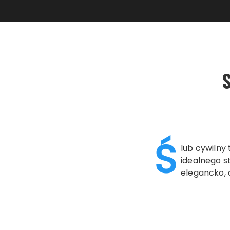
Ś
lub cywilny
idealnego s
elegancko, 