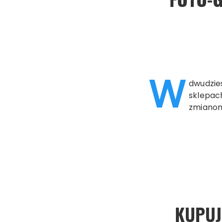
W
dwudzies
sklepach
zmianom
KUPUJ