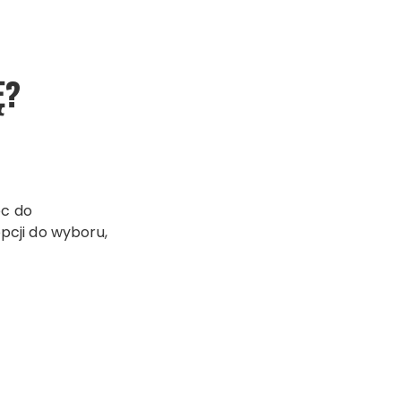
Ę?
oc do
opcji do wyboru,