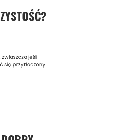
CZYSTOŚĆ?
zwłaszcza jeśli
uć się przytłoczony
O DOBRY