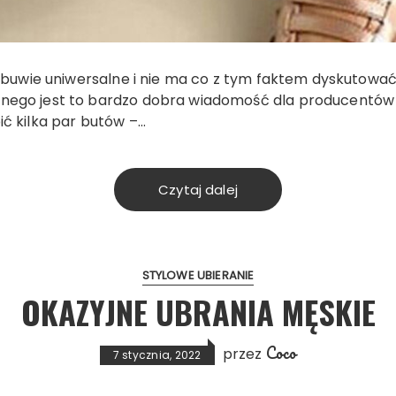
e obuwie uniwersalne i nie ma co z tym faktem dyskutować
nego jest to bardzo dobra wiadomość dla producentów 
ić kilka par butów –…
Czytaj dalej
STYLOWE UBIERANIE
OKAZYJNE UBRANIA MĘSKIE
Coco
przez
7 stycznia, 2022