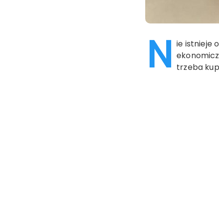
N
ie istniej
ekonomicz
trzeba kup