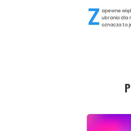
Z
apewne więk
ubrania dla 
oznacza to j
P