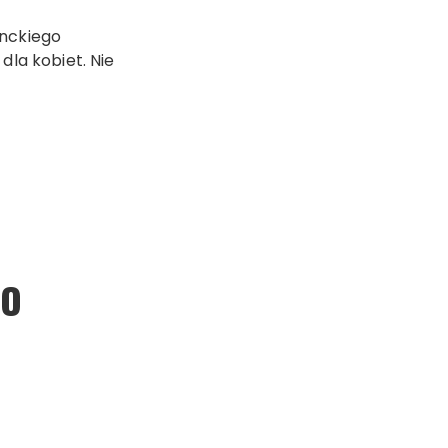
anckiego
dla kobiet. Nie
CO