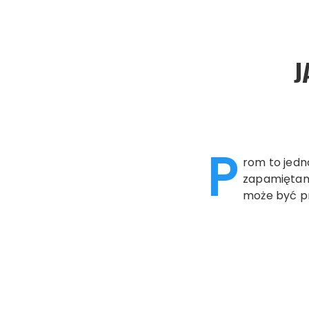
J
P
rom to jedn
zapamiętania
może być pr