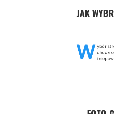
JAK WYBR
W
ybór str
chodzi o
i niepew
FOTO-G