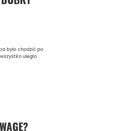
ba było chodzić po
 wszystko uległo
UWAGĘ?