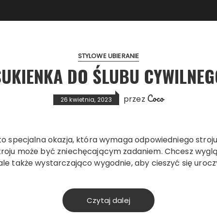
STYLOWE UBIERANIE
SUKIENKA DO ŚLUBU CYWILNEG
Coco
przez
26 kwietnia, 2023
 to specjalna okazja, która wymaga odpowiedniego stroju,
troju może być zniechęcającym zadaniem. Chcesz wyglą
ale także wystarczająco wygodnie, aby cieszyć się urocz
Czytaj dalej