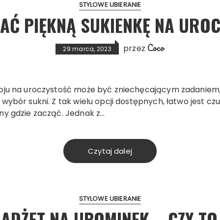
STYLOWE UBIERANIE
AĆ PIĘKNĄ SUKIENKĘ NA URO
Coco
przez
29 marca, 2023
oju na uroczystość może być zniechęcającym zadaniem, 
 wybór sukni. Z tak wielu opcji dostępnych, łatwo jest cz
ny gdzie zacząć. Jednak z…
Czytaj dalej
STYLOWE UBIERANIE
ADŻET NA UPOMINEK – CZY T