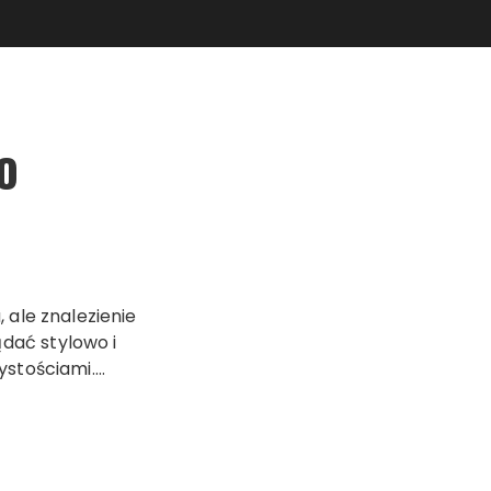
O
 ale znalezienie
dać stylowo i
ystościami….