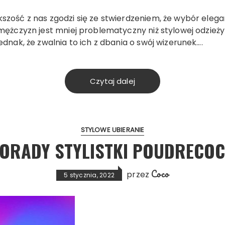
szość z nas zgodzi się ze stwierdzeniem, że wybór eleg
mężczyzn jest mniej problematyczny niż stylowej odzieży 
ednak, że zwalnia to ich z dbania o swój wizerunek….
Czytaj dalej
STYLOWE UBIERANIE
ORADY STYLISTKI POUDRECO
Coco
przez
5 stycznia, 2022