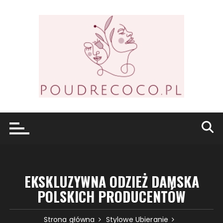
Przejdź
do
treści
EKSKLUZYWNA ODZIEŻ DAMSKA
POLSKICH PRODUCENTÓW
Strona główna
Stylowe Ubieranie