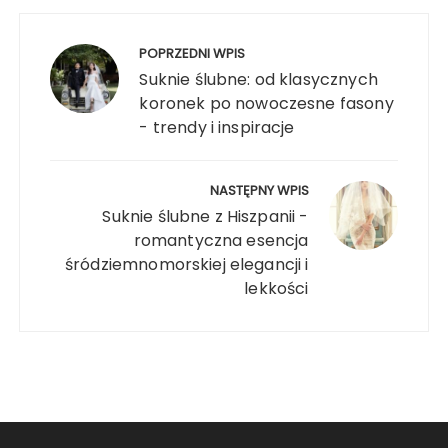
Nawigacja
wpisu
POPRZEDNI WPIS
Suknie ślubne: od klasycznych
koronek po nowoczesne fasony
- trendy i inspiracje
NASTĘPNY WPIS
Suknie ślubne z Hiszpanii -
romantyczna esencja
śródziemnomorskiej elegancji i
lekkości