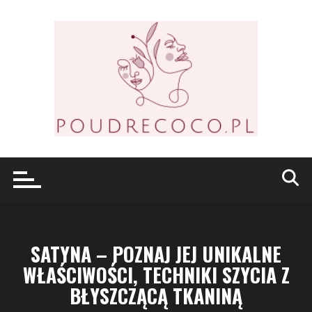
Przejdź
do
treści
SATYNA – POZNAJ JEJ UNIKALNE
WŁAŚCIWOŚCI, TECHNIKI SZYCIA Z
BŁYSZCZĄCĄ TKANINĄ