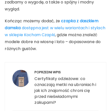
zadbamy o wygodę, a także o spójny i modny
wygląd.
Kończąc możemy dodać, że
czapka z daszkiem
damska
dostępna jest w wielu wariantach i stylach
w sklepie Kocham Czapki
, gdzie można znaleźć
modele dobre na wiosnę i lato – dopasowane do
różnych gustów.
Nawigacja
wpisu
POPRZEDNI WPIS
Certyfikaty odzieżowe: co
oznaczają metki na ubraniach i
jak ich znajomość chroni cię
przed nieświadomymi
zakupami?